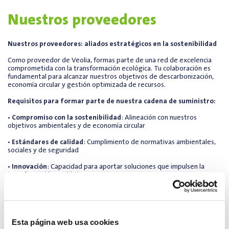
Nuestros proveedores
Nuestros proveedores: aliados estratégicos en la sostenibilidad
Como proveedor de Veolia, formas parte de una red de excelencia
comprometida con la transformación ecológica. Tu colaboración es
fundamental para alcanzar nuestros objetivos de descarbonización,
economía circular y gestión optimizada de recursos.
Requisitos para formar parte de nuestra cadena de suministro:
•
Compromiso con la sostenibilidad
: Alineación con nuestros
objetivos ambientales y de economía circular
•
Estándares de calidad
: Cumplimiento de normativas ambientales,
sociales y de seguridad
•
Innovación
: Capacidad para aportar soluciones que impulsen la
transformación ecológica
•
Transparencia y ética
: Prácticas empresariales responsables y
trazabilidad en toda la cadena de valor
•
Gestión eficiente de recursos
: Optimización en el uso de agua,
Esta página web usa cookies
energía y materiales