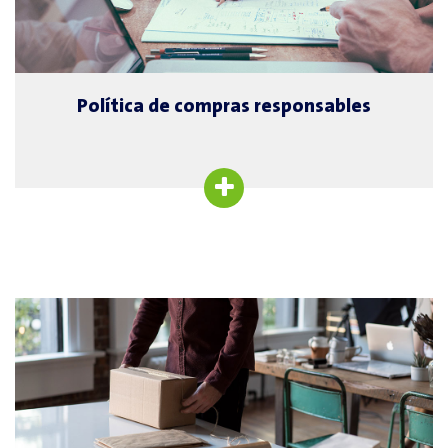
acuerdo con los criterios y las finalidades de los intereses de la
empresa, la Estructura Ética y la Política de Desarrollo Sostenible.
Documentos
Política de compras
Política de compras responsables
Nuestra ambición
Nuestra organización reafirma su compromiso con la revolución de los
recursos y la gestión sostenible del agua, la energía y los residuos.
Junto con nuestros trabajadores, nos comprometemos a dar
respuesta a los retos de un mundo que cambia rápidamente debido a
múltiples causas: urbanización descontrolada, crecimiento de la
población mundial, cambio climático y escasez de recursos naturales.
Para ello, el área de Compras se basa en tres pilares estratégicos: